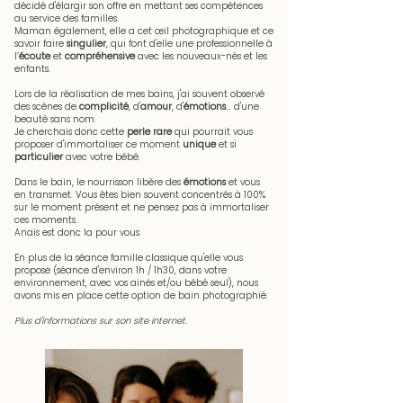
décidé d'élargir son offre en mettant ses compétences
au service des familles.
Maman également, elle a cet œil photographique et ce
savoir faire
singulier
, qui font d'elle une professionnelle à
l’
écoute
et
compréhensive
avec les nouveaux-nés et les
enfants.
Lors de la réalisation de mes bains, j'ai souvent observé
des scènes de
complicité
, d'
amour
, d'
émotions
... d'une
beauté sans nom.
Je cherchais donc cette
perle rare
qui pourrait vous
proposer d'immortaliser ce moment
unique
et si
particulier
avec votre bébé.
Dans le bain, le nourrisson libère des
émotions
et vous
en transmet. Vous êtes bien souvent concentrés à 100%
sur le moment présent et ne pensez pas à immortaliser
ces moments.
Anaïs est donc la pour vous.
En plus de la séance famille classique qu'elle vous
propose (séance d'environ 1h / 1h30, dans votre
environnement, avec vos ainés et/ou bébé seul), nous
avons mis en place cette option de bain photographié.
Plus d'informations sur son site internet.