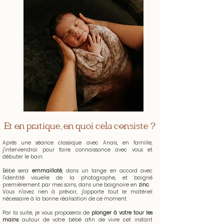
Et en pratique, en quoi cela consiste ?
Après une séance classique avec Anaïs, en famille,
j'interviendrai pour faire connaissance avec vous et
débuter le bain.
Bébé sera
emmailloté
, dans un lange en accord avec
l'identité visuelle de la photographe, et baigné
premièrement par mes soins, dans une baignoire en
zinc
.
Vous n'avez rien à prévoir, j'apporte tout le matériel
nécessaire à la bonne réalisation de ce moment.
Par la suite, je vous proposerai de
plonger à votre tour les
mains
autour de votre bébé afin de vivre cet instant