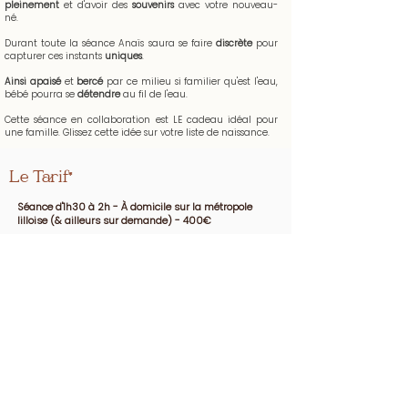
pleinement
et d'avoir des
souvenirs
avec votre nouveau-
né.
Durant toute la séance Anaïs saura se faire
discrète
pour
capturer ces instants
uniques
.
Ainsi apaisé
et
bercé
par ce milieu si familier qu'est l'eau,
bébé pourra se
détendre
au fil de l'eau.
Cette séance en collaboration est LE cadeau idéal pour
une famille. Glissez cette idée sur votre liste de naissance.
Le Tarif*
Séance d'1h30 à 2h - À domicile sur la métropole
lilloise (& ailleurs sur demande) - 400€
Réserver