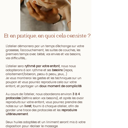
Et en pratique, en quoi cela consiste ?
L'atelier démarrera par un temps d'échange sur votre
grossesse, l'accouchement, les suites de couches, les
premiers temps avec bébé, vos envies et vos besoins,
vos difficultés,...
L'atelier sera
rythmé par votre enfant
, nous nous
adapterons à son rythme et ses
besoins
(repos,
allaitement/biberon, peau à peau, jeux,...)
Je vous montrerai les gestes et les techniques sur un
poupon et vous pourrez reproduire cela sur votre
enfant, et partager un
doux moment de complicité
.
Au cours de l'atelier, nous aborderons environ
3 à 4
protocoles
(définis selon vos besoins), et après les avoir
reproduits sur votre enfant, vous pourrez prendre des
notes sur un
livret
, fourni à chaque atelier, afin de
garder une trace des protocoles et les
reproduire
ultérieurement
.
Deux huiles adaptées et un liniment seront mis à votre
disposition pour réaliser le massage.