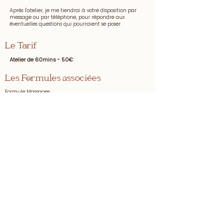
Après l'atelier, je me tiendrai à votre disposition par
message ou par téléphone, pour répondre aux
éventuelles questions qui pourraient se poser.
Le Tarif
Atelier de 60mins - 50€
Les Formules associées
Formule Massages :
-10% de réduction sur les massages et/ou ateliers
massages dès 3 réservés
Formule sur mesure :
-15% de réduction sur toutes les prestations dès 4 réservées
Réserver
Massage bébé
Rencontre Allaitement