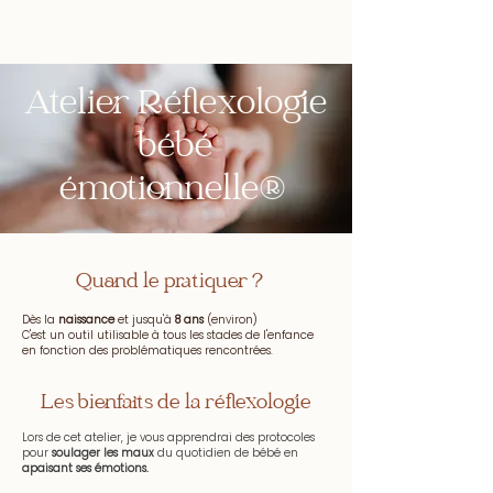
Un Mère Veilleux Moment
Atelier Réflexologie
bébé
émotionnelle®
Quand le pratiquer ?
Dès la
naissance
et jusqu'à
8 ans
(environ)
C'est un outil utilisable à tous les stades de l'enfance
en fonction des problématiques rencontrées.
Les bienfaits de la réflexologie
Lors de cet atelier, je vous apprendrai des protocoles
pour
soulager les maux
du quotidien de bébé en
apaisant ses émotions.