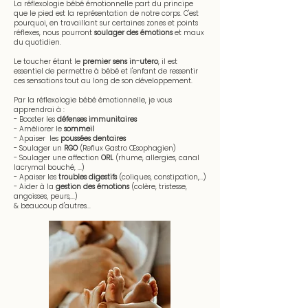
La réflexologie bébé émotionnelle part du principe
que le pied est la représentation de notre corps. C'est
pourquoi, en travaillant sur certaines zones et points
réflexes, nous pourront
soulager des émotions
et maux
du quotidien.
Le toucher étant le
premier sens in-utero
, il est
essentiel de permettre à bébé et l'enfant de ressentir
ces sensations tout au long de son développement.
Par la réflexologie bébé émotionnelle, je vous
apprendrai à :
- Booster les
défenses immunitaires
- Améliorer le
sommeil
- Apaiser les
poussées dentaires
- Soulager un
RGO
(Reflux Gastro Œsophagien)
- Soulager une affection
ORL
(rhume, allergies, canal
lacrymal bouché, ...)
- Apaiser les
troubles digestifs
(coliques, constipation,...)
- Aider à la
gestion des émotions
(colère, tristesse,
angoisses, peurs,...)
& beaucoup d'autres...